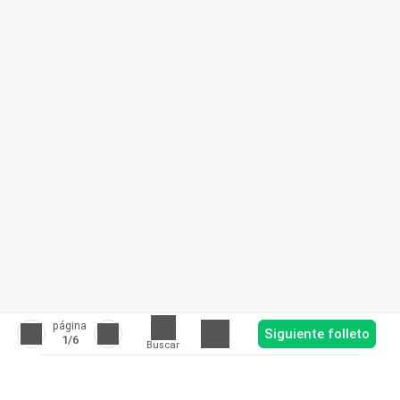
página
Siguiente folleto
1
/6
Buscar