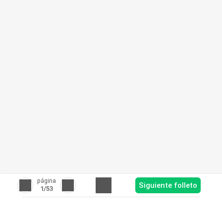
página
Siguiente folleto
1
/53