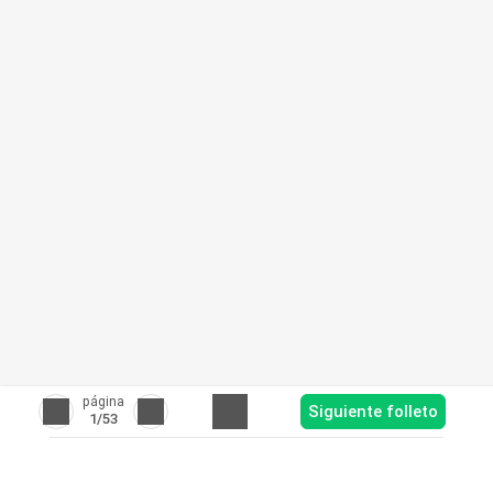
página
Siguiente folleto
1
/53