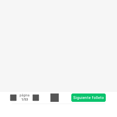
página
Siguiente folleto
1
/53