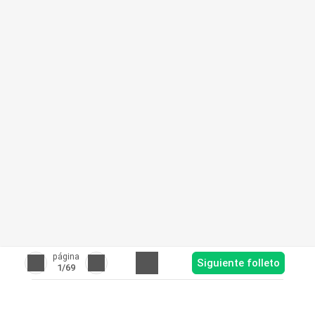
página
Siguiente folleto
1
/69