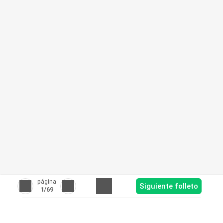
página
Siguiente folleto
1
/69