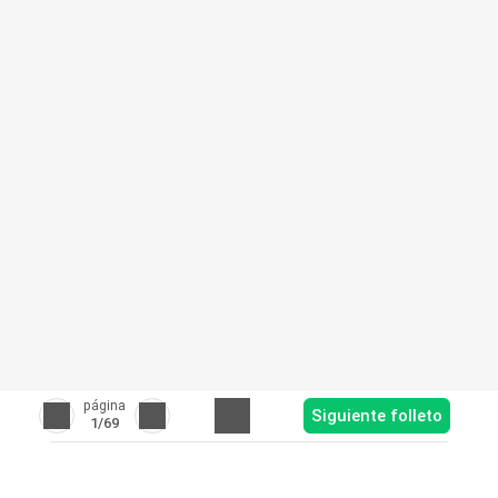
página
Siguiente folleto
1
/69