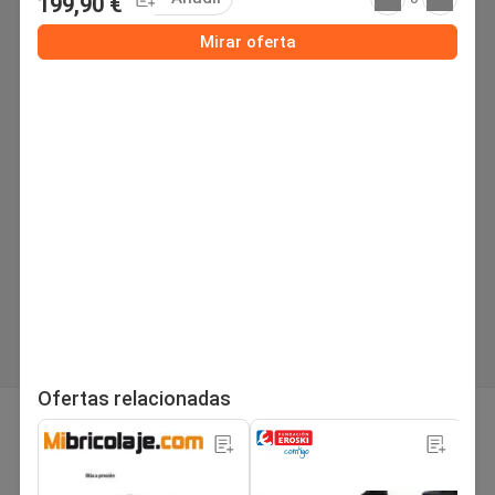
199,90 €
Mirar oferta
Ofertas relacionadas
página
Siguiente folleto
1
/85
Buscar