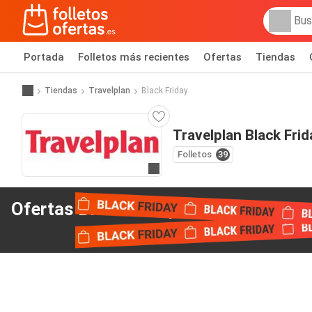
Portada
Folletos más recientes
Ofertas
Tiendas
Tiendas
Travelplan
Black Friday
Travelplan Black Frid
Folletos
39
Ir a la web
Ofertas Black Friday
de Travelplan