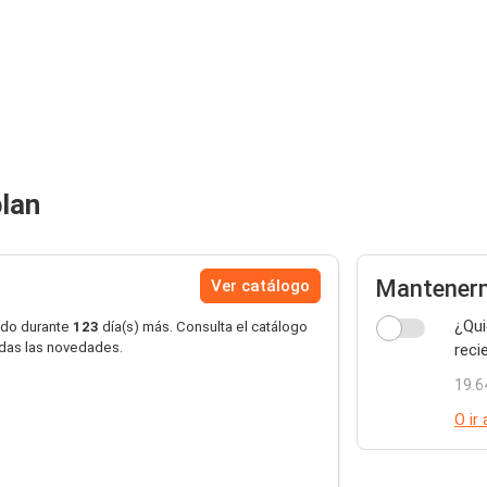
plan
Mantener
Ver catálogo
¿Qui
ido durante
123
día(s) más. Consulta el catálogo
erdas las novedades.
reci
19.6
O ir