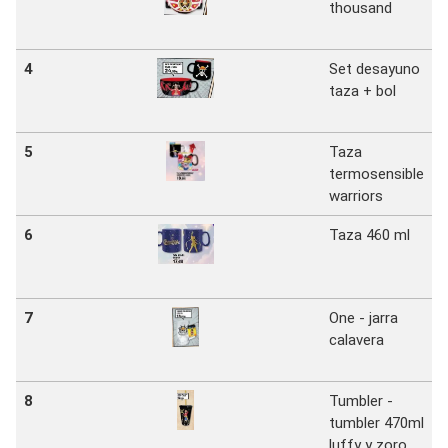
thousand
P
4
Set desayuno
taza + bol
P
5
Taza
termosensible
P
warriors
6
Taza 460 ml
P
7
One - jarra
calavera
P
8
Tumbler -
tumbler 470ml
P
luffy y zoro