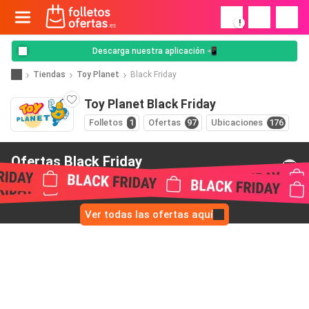
!
Descarga nuestra aplicación 📲
Tiendas
Toy Planet
Black Friday
Toy Planet Black Friday
Folletos
1
Ofertas
97
Ubicaciones
176
Ofertas Black Friday
de Toy Planet
Ver todas las ofertas aquí