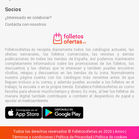
Socios
¿Interesado en colaborar?
Contácta con nosotros
Folletosofertas.es recopila diariamente todos los catálogos actuales, las
ofertas semanales, los folletos comerciales, las revistas y demás
publicaciones de todas las tiendas de España. Así podemos mantenerte
completamente informado/a sobre las promociones de los folletos, los
descuentos y las ofertas que te interesan y también puedes encontrar
chollos, rebajas y descuentos en las tiendas de tu zona. Normalmente
nuestra página cuenta con los catálogos más recientes antes de que
lleguen incluso a tu correo, y además puedes acceder a los folletos en el
trabajo, la escuela o en la propia tienda. Establece Folletosofertas.es como
favorita para ahorrar mucho tiempo y dinero. Es más, al leer los folletos de
manera digital también contribuyes a combatir el desperdicio de papel y
ayudar al medioambiente.
Todos los derechos reservados © Folletosofertas.es 2026 |
Aviso
|
Términos y condiciones
|
Política de Privacidad
|
Política de cookies