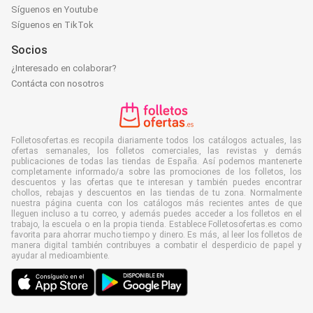
Síguenos en Youtube
Síguenos en TikTok
Socios
¿Interesado en colaborar?
Contácta con nosotros
Folletosofertas.es recopila diariamente todos los catálogos actuales, las
ofertas semanales, los folletos comerciales, las revistas y demás
publicaciones de todas las tiendas de España. Así podemos mantenerte
completamente informado/a sobre las promociones de los folletos, los
descuentos y las ofertas que te interesan y también puedes encontrar
chollos, rebajas y descuentos en las tiendas de tu zona. Normalmente
nuestra página cuenta con los catálogos más recientes antes de que
lleguen incluso a tu correo, y además puedes acceder a los folletos en el
trabajo, la escuela o en la propia tienda. Establece Folletosofertas.es como
favorita para ahorrar mucho tiempo y dinero. Es más, al leer los folletos de
manera digital también contribuyes a combatir el desperdicio de papel y
ayudar al medioambiente.