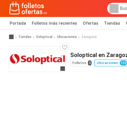
Portada
Folletos más recientes
Ofertas
Tiendas
Tiendas
Soloptical
Ubicaciones
Zaragoza
Soloptical en Zarago
Folletos
3
Ubicaciones
112
Ir a la web