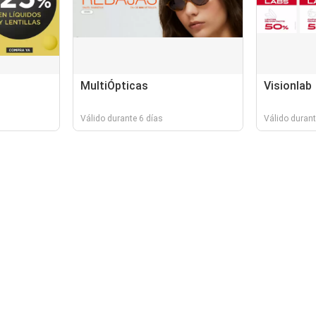
MultiÓpticas
Visionlab
Válido durante 6 días
Válido durant