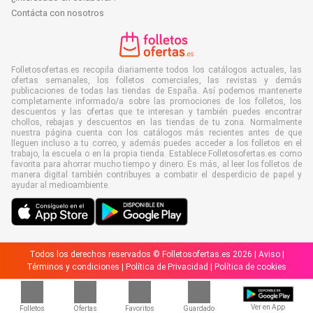
Contácta con nosotros
Folletosofertas.es recopila diariamente todos los catálogos actuales, las
ofertas semanales, los folletos comerciales, las revistas y demás
publicaciones de todas las tiendas de España. Así podemos mantenerte
completamente informado/a sobre las promociones de los folletos, los
descuentos y las ofertas que te interesan y también puedes encontrar
chollos, rebajas y descuentos en las tiendas de tu zona. Normalmente
nuestra página cuenta con los catálogos más recientes antes de que
lleguen incluso a tu correo, y además puedes acceder a los folletos en el
trabajo, la escuela o en la propia tienda. Establece Folletosofertas.es como
favorita para ahorrar mucho tiempo y dinero. Es más, al leer los folletos de
manera digital también contribuyes a combatir el desperdicio de papel y
ayudar al medioambiente.
Todos los derechos reservados © Folletosofertas.es 2026 |
Aviso
|
Términos y condiciones
|
Política de Privacidad
|
Política de cookies
Ver en App
Folletos
Ofertas
Favoritos
Guardado