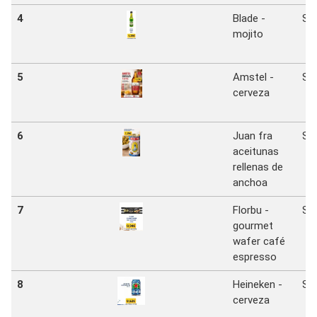
4
Blade -
Sa
mojito
5
Amstel -
Sa
cerveza
6
Juan fra
Sa
aceitunas
rellenas de
anchoa
7
Florbu -
Sa
gourmet
wafer café
espresso
8
Heineken -
Sa
cerveza