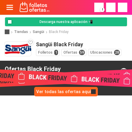
!
Descarga nuestra aplicación 📲
Tiendas
Sangüi
Black Friday
Sangüi Black Friday
Folletos
1
Ofertas
59
Ubicaciones
28
Ofertas Black Friday
de Sangüi
Ver todas las ofertas aquí