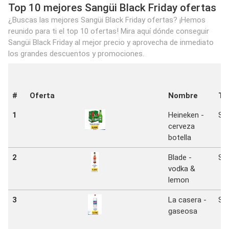
Top 10 mejores Sangüi Black Friday ofertas
¿Buscas las mejores Sangüi Black Friday ofertas? ¡Hemos
reunido para ti el top 10 ofertas! Mira aquí dónde conseguir
Sangüi Black Friday al mejor precio y aprovecha de inmediato
los grandes descuentos y promociones.
#
Oferta
Nombre
Ti
1
Heineken -
Sa
cerveza
botella
2
Blade -
Sa
vodka &
lemon
3
La casera -
Sa
gaseosa