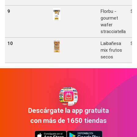
9
Florbu -
Sa
gourmet
wafer
stracciatella
10
Laibañesa
Sa
mix frutos
secos
Descárgate la app gratuita
con más de 1650 tiendas