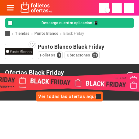
!
Descarga nuestra aplicación 📲
Tiendas
Punto Blanco
Black Friday
Punto Blanco Black Friday
Folletos
1
Ubicaciones
21
Ofertas Black Friday
de Punto Blanco
Ver todas las ofertas aquí