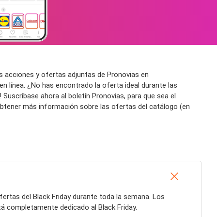
s acciones y ofertas adjuntas de Pronovias en
n línea. ¿No has encontrado la oferta ideal durante las
 Suscríbase ahora al boletín Pronovias, para que sea el
 obtener más información sobre las ofertas del catálogo (en
fertas del Black Friday durante toda la semana. Los
stá completamente dedicado al Black Friday.