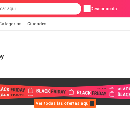
Desconocida
Categorías
Ciudades
ay
Ver todas las ofertas aquí