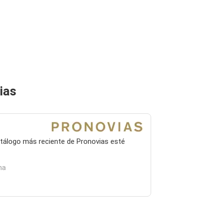
ias
catálogo más reciente de Pronovias esté
na