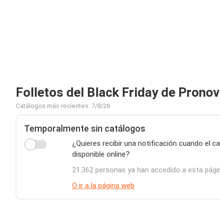
Folletos del Black Friday de Pronov
Catálogos más recientes: 7/8/26
Temporalmente sin catálogos
¿Quieres recibir una notificación cuando el 
disponible online?
21.362 personas ya han accedido a esta pági
O ir a la página web