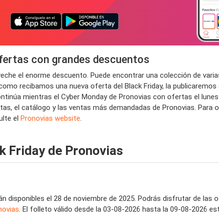
ofertas con grandes descuentos
oveche el enorme descuento. Puede encontrar una colección de varia
 como recibamos una nueva oferta del Black Friday, la publicaremos e
tinúa mientras el Cyber ​​Monday de Pronovias con ofertas el lunes!
fertas, el catálogo y las ventas más demandadas de Pronovias. Para
ulte el
Pronovias website
.
k Friday de Pronovias
n disponibles el 28 de noviembre de 2025. Podrás disfrutar de las o
novias
. El folleto válido desde la 03-08-2026 hasta la 09-08-2026 e