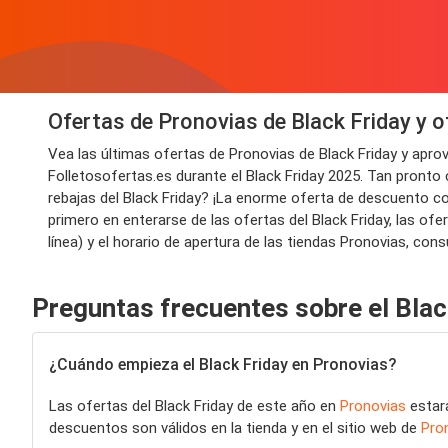
Ofertas de Pronovias de Black Friday y 
Vea las últimas ofertas de Pronovias de Black Friday y apr
Folletosofertas.es durante el Black Friday 2025. Tan pronto
rebajas del Black Friday? ¡La enorme oferta de descuento con
primero en enterarse de las ofertas del Black Friday, las o
línea) y el horario de apertura de las tiendas Pronovias, cons
Preguntas frecuentes sobre el Blac
¿Cuándo empieza el Black Friday en Pronovias?
Las ofertas del Black Friday de este año en
Pronovias
estará
descuentos son válidos en la tienda y en el sitio web de
Pro