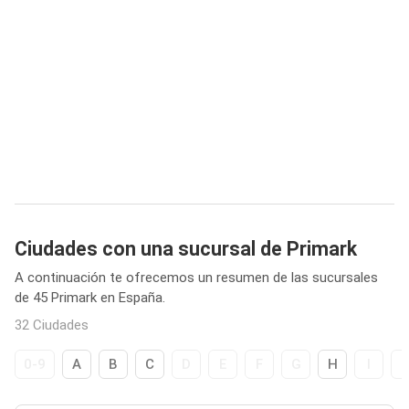
Ciudades con una sucursal de Primark
A continuación te ofrecemos un resumen de las sucursales
de 45 Primark en España.
32 Ciudades
0-9
A
B
C
D
E
F
G
H
I