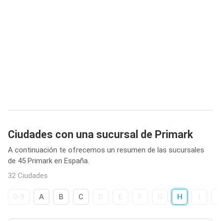
Ciudades con una sucursal de Primark
A continuación te ofrecemos un resumen de las sucursales
de 45 Primark en España.
32 Ciudades
0-9
A
B
C
D
E
F
G
H
I