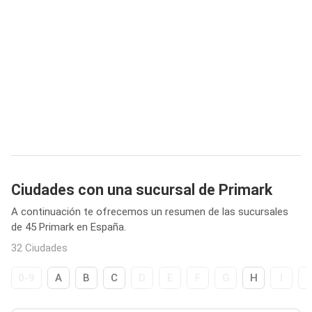
Ciudades con una sucursal de Primark
A continuación te ofrecemos un resumen de las sucursales
de 45 Primark en España.
32 Ciudades
0-9
A
B
C
D
E
F
G
H
I