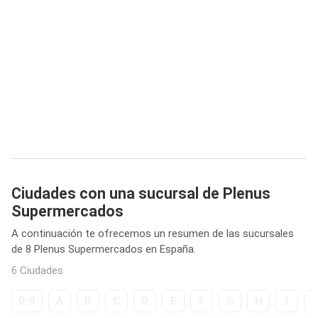
Ciudades con una sucursal de Plenus
Supermercados
A continuación te ofrecemos un resumen de las sucursales
de 8 Plenus Supermercados en España.
6 Ciudades
0-9
A
B
C
D
E
F
G
H
I