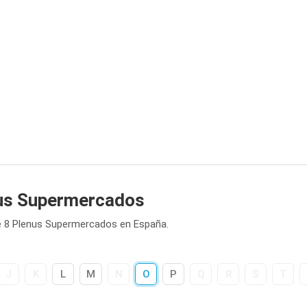
nus Supermercados
e 8 Plenus Supermercados en España.
J
K
L
M
N
O
P
Q
R
S
T