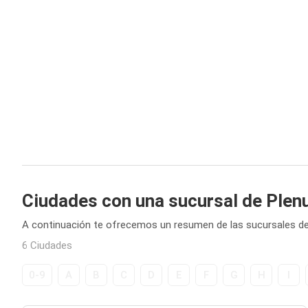
Ciudades con una sucursal de Ple
A continuación te ofrecemos un resumen de las sucursales d
6 Ciudades
0-9
A
B
C
D
E
F
G
H
I