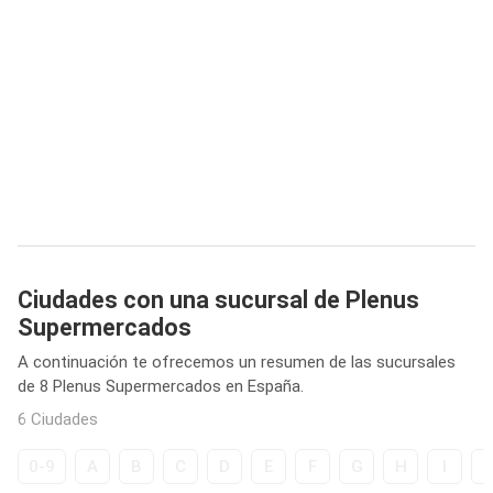
Ciudades con una sucursal de Plenus
Supermercados
A continuación te ofrecemos un resumen de las sucursales
de 8 Plenus Supermercados en España.
6 Ciudades
0-9
A
B
C
D
E
F
G
H
I