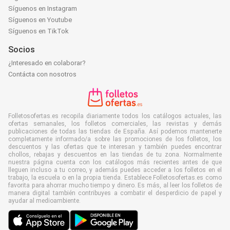
Síguenos en Instagram
Síguenos en Youtube
Síguenos en TikTok
Socios
¿Interesado en colaborar?
Contácta con nosotros
Folletosofertas.es recopila diariamente todos los catálogos actuales, las
ofertas semanales, los folletos comerciales, las revistas y demás
publicaciones de todas las tiendas de España. Así podemos mantenerte
completamente informado/a sobre las promociones de los folletos, los
descuentos y las ofertas que te interesan y también puedes encontrar
chollos, rebajas y descuentos en las tiendas de tu zona. Normalmente
nuestra página cuenta con los catálogos más recientes antes de que
lleguen incluso a tu correo, y además puedes acceder a los folletos en el
trabajo, la escuela o en la propia tienda. Establece Folletosofertas.es como
favorita para ahorrar mucho tiempo y dinero. Es más, al leer los folletos de
manera digital también contribuyes a combatir el desperdicio de papel y
ayudar al medioambiente.