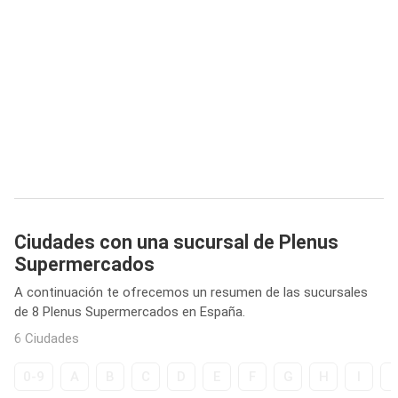
Ciudades con una sucursal de Plenus
Supermercados
A continuación te ofrecemos un resumen de las sucursales
de 8 Plenus Supermercados en España.
6 Ciudades
0-9
A
B
C
D
E
F
G
H
I