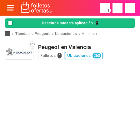
!
Descarga nuestra aplicación 📲
Tiendas
Peugeot
Ubicaciones
Valencia
Peugeot en Valencia
Folletos
1
Ubicaciones
263