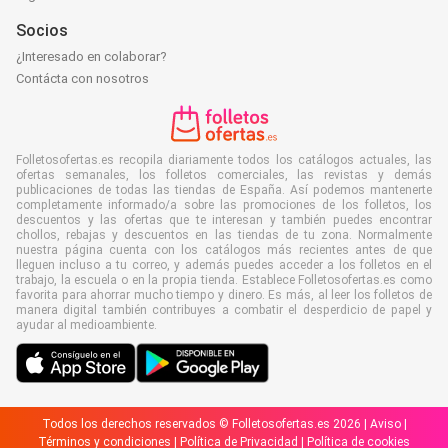
Socios
¿Interesado en colaborar?
Contácta con nosotros
Folletosofertas.es recopila diariamente todos los catálogos actuales, las
ofertas semanales, los folletos comerciales, las revistas y demás
publicaciones de todas las tiendas de España. Así podemos mantenerte
completamente informado/a sobre las promociones de los folletos, los
descuentos y las ofertas que te interesan y también puedes encontrar
chollos, rebajas y descuentos en las tiendas de tu zona. Normalmente
nuestra página cuenta con los catálogos más recientes antes de que
lleguen incluso a tu correo, y además puedes acceder a los folletos en el
trabajo, la escuela o en la propia tienda. Establece Folletosofertas.es como
favorita para ahorrar mucho tiempo y dinero. Es más, al leer los folletos de
manera digital también contribuyes a combatir el desperdicio de papel y
ayudar al medioambiente.
Todos los derechos reservados © Folletosofertas.es 2026 |
Aviso
|
Términos y condiciones
|
Política de Privacidad
|
Política de cookies