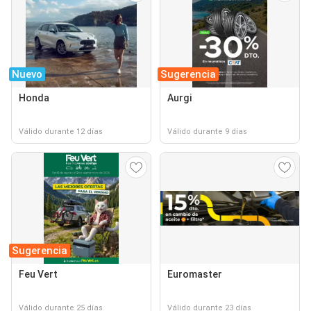
Nuevo
Sugerencia
Honda
Aurgi
Válido durante 12 días
Válido durante 9 días
Sugerencia
Feu Vert
Euromaster
Válido durante 25 días
Válido durante 23 días