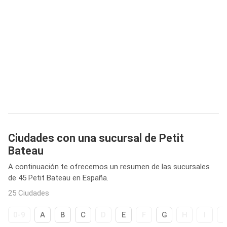
Ciudades con una sucursal de Petit
Bateau
A continuación te ofrecemos un resumen de las sucursales
de 45 Petit Bateau en España.
25 Ciudades
0-9
A
B
C
D
E
F
G
H
I