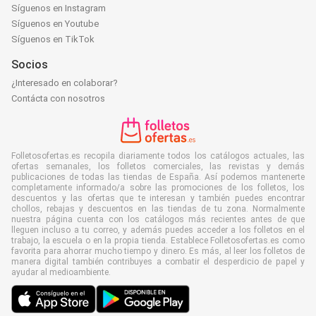
Síguenos en Instagram
Síguenos en Youtube
Síguenos en TikTok
Socios
¿Interesado en colaborar?
Contácta con nosotros
Folletosofertas.es recopila diariamente todos los catálogos actuales, las
ofertas semanales, los folletos comerciales, las revistas y demás
publicaciones de todas las tiendas de España. Así podemos mantenerte
completamente informado/a sobre las promociones de los folletos, los
descuentos y las ofertas que te interesan y también puedes encontrar
chollos, rebajas y descuentos en las tiendas de tu zona. Normalmente
nuestra página cuenta con los catálogos más recientes antes de que
lleguen incluso a tu correo, y además puedes acceder a los folletos en el
trabajo, la escuela o en la propia tienda. Establece Folletosofertas.es como
favorita para ahorrar mucho tiempo y dinero. Es más, al leer los folletos de
manera digital también contribuyes a combatir el desperdicio de papel y
ayudar al medioambiente.