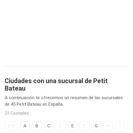
Ciudades con una sucursal de Petit
Bateau
A continuación te ofrecemos un resumen de las sucursales
de 45 Petit Bateau en España.
25 Ciudades
0-9
A
B
C
D
E
F
G
H
I