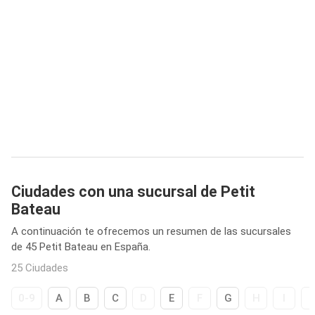
Ciudades con una sucursal de Petit
Bateau
A continuación te ofrecemos un resumen de las sucursales
de 45 Petit Bateau en España.
25 Ciudades
0-9
A
B
C
D
E
F
G
H
I