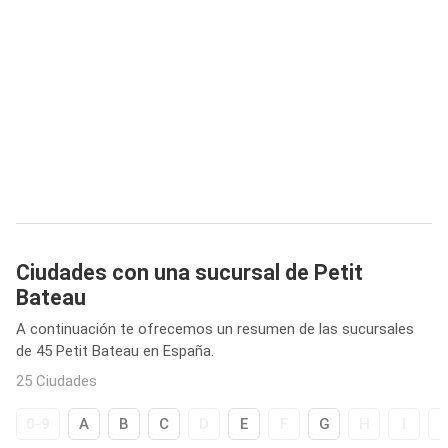
Ciudades con una sucursal de Petit
Bateau
A continuación te ofrecemos un resumen de las sucursales
de 45 Petit Bateau en España.
25 Ciudades
0-9
A
B
C
D
E
F
G
H
I