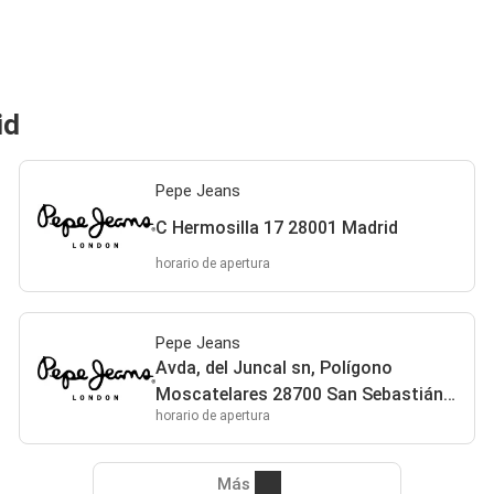
id
Pepe Jeans
C Hermosilla 17 28001 Madrid
horario de apertura
Pepe Jeans
Avda, del Juncal sn, Polígono
Moscatelares 28700 San Sebastián
horario de apertura
de los Reyes
Más