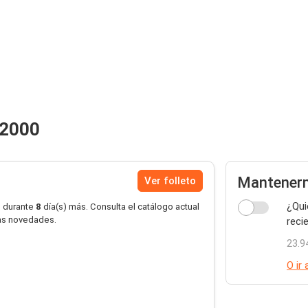
 2000
Mantener
Ver folleto
¿Qui
o durante
8
día(s) más. Consulta el catálogo actual
las novedades.
reci
23.9
O ir