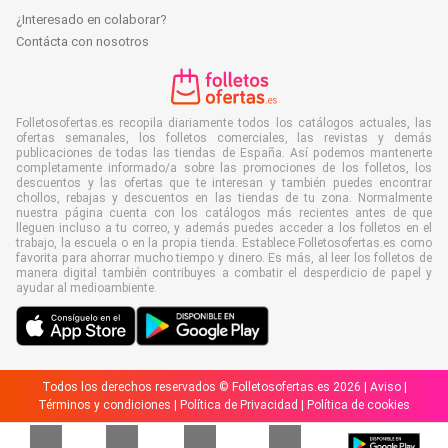
¿Interesado en colaborar?
Contácta con nosotros
Folletosofertas.es recopila diariamente todos los catálogos actuales, las
ofertas semanales, los folletos comerciales, las revistas y demás
publicaciones de todas las tiendas de España. Así podemos mantenerte
completamente informado/a sobre las promociones de los folletos, los
descuentos y las ofertas que te interesan y también puedes encontrar
chollos, rebajas y descuentos en las tiendas de tu zona. Normalmente
nuestra página cuenta con los catálogos más recientes antes de que
lleguen incluso a tu correo, y además puedes acceder a los folletos en el
trabajo, la escuela o en la propia tienda. Establece Folletosofertas.es como
favorita para ahorrar mucho tiempo y dinero. Es más, al leer los folletos de
manera digital también contribuyes a combatir el desperdicio de papel y
ayudar al medioambiente.
Todos los derechos reservados © Folletosofertas.es 2026 |
Aviso
|
Términos y condiciones
|
Política de Privacidad
|
Política de cookies