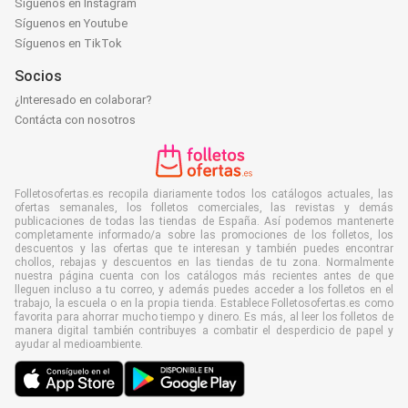
Síguenos en Instagram
Síguenos en Youtube
Síguenos en TikTok
Socios
¿Interesado en colaborar?
Contácta con nosotros
Folletosofertas.es recopila diariamente todos los catálogos actuales, las
ofertas semanales, los folletos comerciales, las revistas y demás
publicaciones de todas las tiendas de España. Así podemos mantenerte
completamente informado/a sobre las promociones de los folletos, los
descuentos y las ofertas que te interesan y también puedes encontrar
chollos, rebajas y descuentos en las tiendas de tu zona. Normalmente
nuestra página cuenta con los catálogos más recientes antes de que
lleguen incluso a tu correo, y además puedes acceder a los folletos en el
trabajo, la escuela o en la propia tienda. Establece Folletosofertas.es como
favorita para ahorrar mucho tiempo y dinero. Es más, al leer los folletos de
manera digital también contribuyes a combatir el desperdicio de papel y
ayudar al medioambiente.