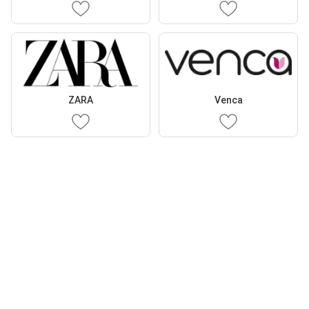
ZARA
Venca