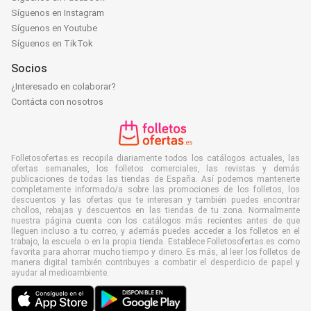
Síguenos en Instagram
Síguenos en Youtube
Síguenos en TikTok
Socios
¿Interesado en colaborar?
Contácta con nosotros
Folletosofertas.es recopila diariamente todos los catálogos actuales, las
ofertas semanales, los folletos comerciales, las revistas y demás
publicaciones de todas las tiendas de España. Así podemos mantenerte
completamente informado/a sobre las promociones de los folletos, los
descuentos y las ofertas que te interesan y también puedes encontrar
chollos, rebajas y descuentos en las tiendas de tu zona. Normalmente
nuestra página cuenta con los catálogos más recientes antes de que
lleguen incluso a tu correo, y además puedes acceder a los folletos en el
trabajo, la escuela o en la propia tienda. Establece Folletosofertas.es como
favorita para ahorrar mucho tiempo y dinero. Es más, al leer los folletos de
manera digital también contribuyes a combatir el desperdicio de papel y
ayudar al medioambiente.