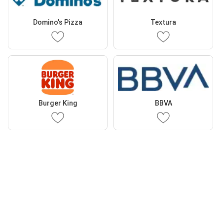
Domino's Pizza
Textura
Burger King
BBVA