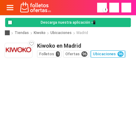
!
Descarga nuestra aplicación 📲
Tiendas
Kiwoko
Ubicaciones
Madrid
Kiwoko en Madrid
Folletos
1
Ofertas
96
Ubicaciones
96