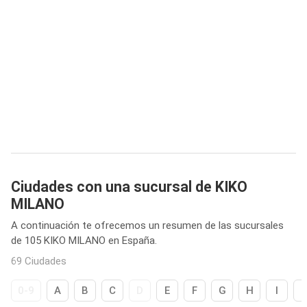
Ciudades con una sucursal de KIKO
MILANO
A continuación te ofrecemos un resumen de las sucursales
de 105 KIKO MILANO en España.
69 Ciudades
0-9
A
B
C
D
E
F
G
H
I