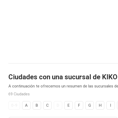
Ciudades con una sucursal de KIK
A continuación te ofrecemos un resumen de las sucursales d
69 Ciudades
0-9
A
B
C
D
E
F
G
H
I