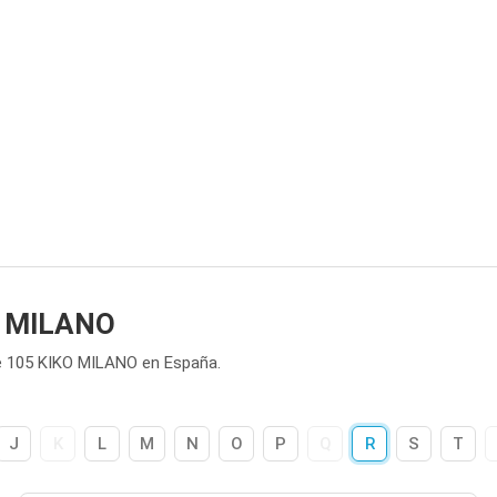
O MILANO
e 105 KIKO MILANO en España.
J
K
L
M
N
O
P
Q
R
S
T