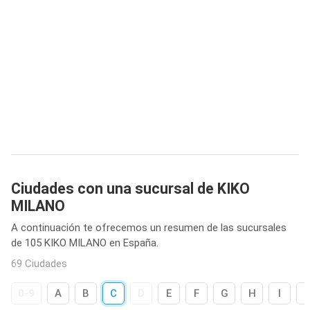
Ciudades con una sucursal de KIKO
MILANO
A continuación te ofrecemos un resumen de las sucursales
de 105 KIKO MILANO en España.
69 Ciudades
0-9
A
B
C
D
E
F
G
H
I