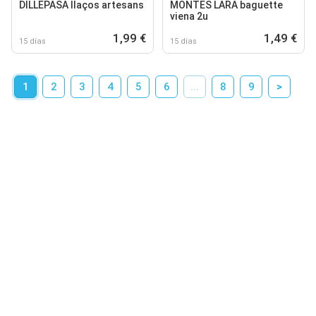
DILLEPASA llaços artesans
MONTES LARA baguette
viena 2u
1,99 €
1,49 €
15 días
15 días
1
2
3
4
5
6
...
8
9
>