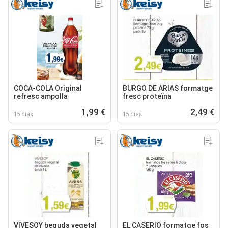
COCA-COLA Original
BURGO DE ARIAS formatge
refresc ampolla
fresc proteïna
1,99 €
2,49 €
15 días
15 días
VIVESOY beguda vegetal
EL CASERIO formatge fos