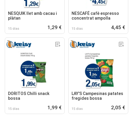
NESQUIK llet amb cacau i
NESCAFÉ cafè espresso
plàtan
concentrat ampolla
1,29 €
4,45 €
15 días
15 días
DORITOS Chilli snack
LAY'S Campesinas patates
bossa
fregides bossa
1,99 €
2,05 €
15 días
15 días