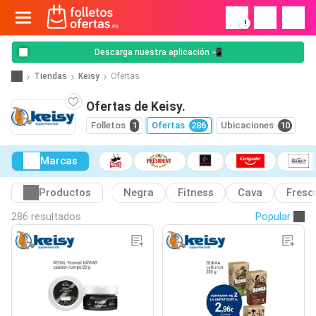
!
Descarga nuestra aplicación 📲
Tiendas
Keisy
Ofertas
Ofertas de Keisy.
Folletos
1
Ofertas
286
Ubicaciones
10
Marcas
Productos
Negra
Fitness
Cava
Fresc
286 resultados
Popular