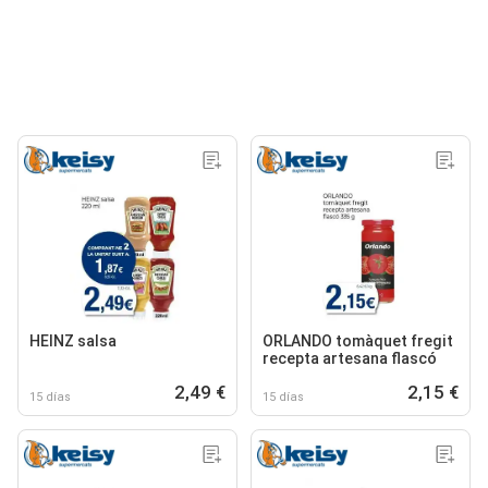
HEINZ salsa
ORLANDO tomàquet fregit
recepta artesana flascó
2,49 €
2,15 €
15 días
15 días