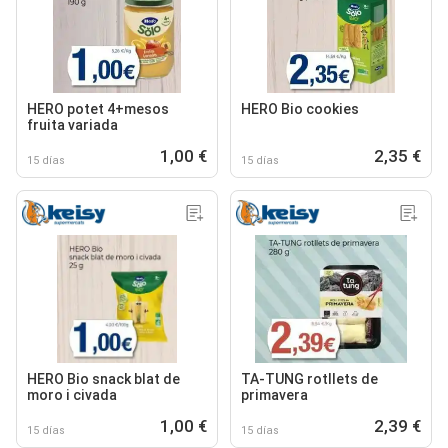
HERO potet 4+mesos
HERO Bio cookies
fruita variada
1,00 €
2,35 €
15 días
15 días
HERO Bio snack blat de
TA-TUNG rotllets de
moro i civada
primavera
1,00 €
2,39 €
15 días
15 días