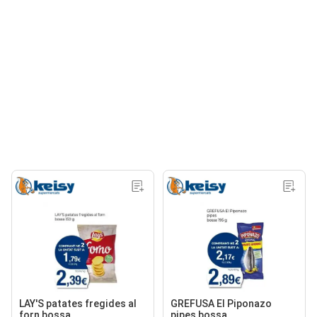
LAY'S patates fregides al
GREFUSA EI Piponazo
forn bossa
pipes bossa