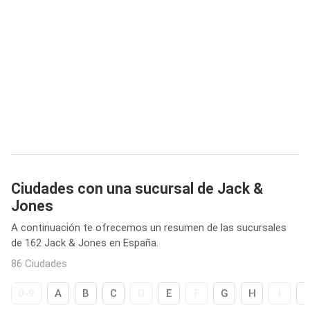
Ciudades con una sucursal de Jack &
Jones
A continuación te ofrecemos un resumen de las sucursales
de 162 Jack & Jones en España.
86 Ciudades
0-9
A
B
C
D
E
F
G
H
I