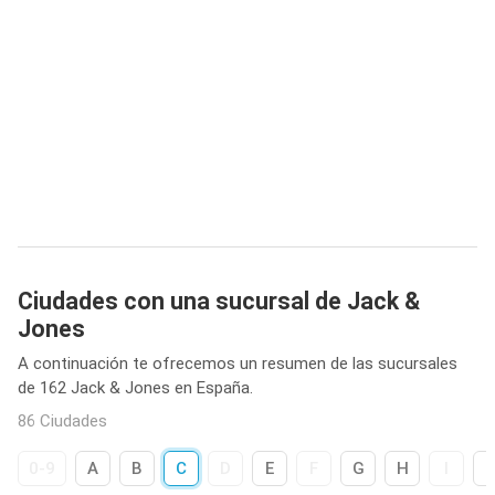
Ciudades con una sucursal de Jack &
Jones
A continuación te ofrecemos un resumen de las sucursales
de 162 Jack & Jones en España.
86 Ciudades
0-9
A
B
C
D
E
F
G
H
I