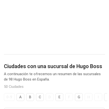
Ciudades con una sucursal de Hugo Boss
A continuación te ofrecemos un resumen de las sucursales
de 98 Hugo Boss en España.
50 Ciudades
0-9
A
B
C
D
E
F
G
H
I