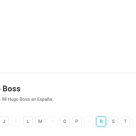
o Boss
e 98 Hugo Boss en España.
J
K
L
M
N
O
P
Q
R
S
T