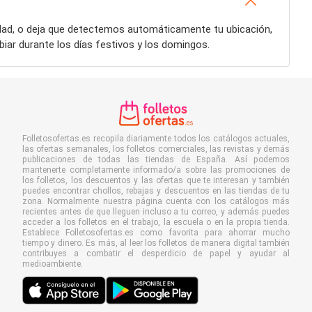
udad, o deja que detectemos automáticamente tu ubicación,
iar durante los días festivos y los domingos.
Folletosofertas.es recopila diariamente todos los catálogos actuales,
las ofertas semanales, los folletos comerciales, las revistas y demás
publicaciones de todas las tiendas de España. Así podemos
mantenerte completamente informado/a sobre las promociones de
los folletos, los descuentos y las ofertas que te interesan y también
puedes encontrar chollos, rebajas y descuentos en las tiendas de tu
zona. Normalmente nuestra página cuenta con los catálogos más
recientes antes de que lleguen incluso a tu correo, y además puedes
acceder a los folletos en el trabajo, la escuela o en la propia tienda.
Establece Folletosofertas.es como favorita para ahorrar mucho
tiempo y dinero. Es más, al leer los folletos de manera digital también
contribuyes a combatir el desperdicio de papel y ayudar al
medioambiente.