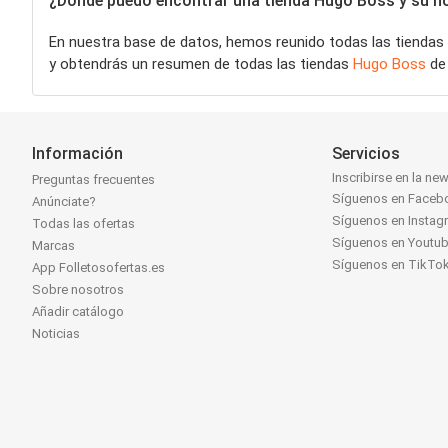
¿Dónde puedo encontrar una tienda Hugo Boss y su hor
En nuestra base de datos, hemos reunido todas las tiendas
y obtendrás un resumen de todas las tiendas
Hugo Boss
de 
Información
Servicios
Inscribirse en la new
Preguntas frecuentes
Síguenos en Faceb
Anúnciate?
Síguenos en Instag
Todas las ofertas
Síguenos en Youtu
Marcas
Síguenos en TikTo
App Folletosofertas.es
Sobre nosotros
Añadir catálogo
Noticias