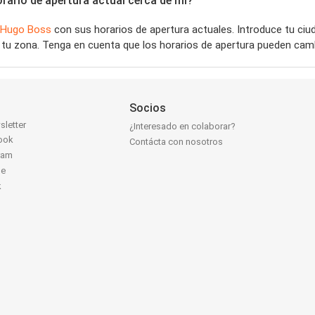
ario de apertura actual cerca de mí?
Hugo Boss
con sus horarios de apertura actuales. Introduce tu ci
tu zona. Tenga en cuenta que los horarios de apertura pueden camb
Socios
sletter
¿Interesado en colaborar?
ook
Contácta con nosotros
ram
be
k