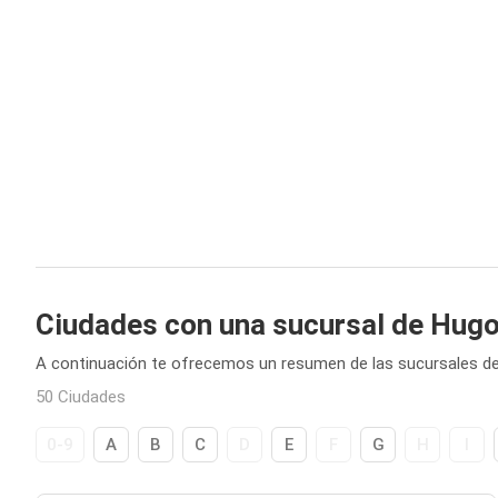
Ciudades con una sucursal de Hug
A continuación te ofrecemos un resumen de las sucursales d
50 Ciudades
0-9
A
B
C
D
E
F
G
H
I