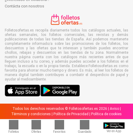
Contácta con nosotros
Folletosofertas.es recopila diariamente todos los catálogos actuales, las
ofertas semanales, los folletos comerciales, las revistas y demás
publicaciones de todas las tiendas de España. Así podemos mantenerte
completamente informado/a sobre las promociones de los folletos, los
descuentos y las ofertas que te interesan y también puedes encontrar
chollos, rebajas y descuentos en las tiendas de tu zona. Normalmente
nuestra página cuenta con los catálogos más recientes antes de que
lleguen incluso a tu correo, y además puedes acceder a los folletos en el
trabajo, la escuela o en la propia tienda. Establece Folletosofertas.es como
favorita para ahorrar mucho tiempo y dinero. Es más, al leer los folletos de
manera digital también contribuyes a combatir el desperdicio de papel y
ayudar al medioambiente.
Todos los derechos reservados © Folletosofertas.es 2026 |
Aviso
|
Términos y condiciones
|
Política de Privacidad
|
Política de cookies
Ver en App
Folletos
Ofertas
Favoritos
Guardado