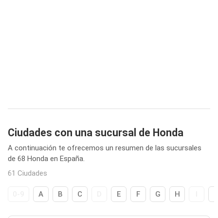
Ciudades con una sucursal de Honda
A continuación te ofrecemos un resumen de las sucursales
de 68 Honda en España.
61 Ciudades
0-9
A
B
C
D
E
F
G
H
I