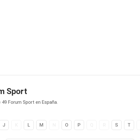
m Sport
e 49 Forum Sport en España.
J
K
L
M
N
O
P
Q
R
S
T