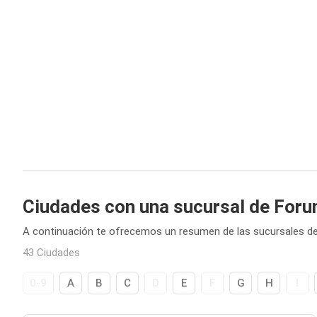
Ciudades con una sucursal de Foru
A continuación te ofrecemos un resumen de las sucursales d
43 Ciudades
0-9
A
B
C
D
E
F
G
H
I