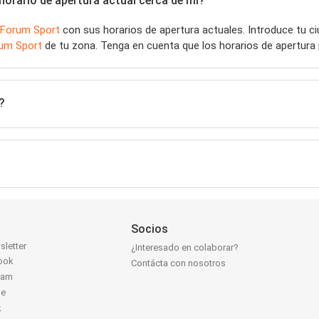
orario de apertura actual cerca de mí?
Forum Sport
con sus horarios de apertura actuales. Introduce tu 
um Sport
de tu zona. Tenga en cuenta que los horarios de apertura 
?
Socios
sletter
¿Interesado en colaborar?
ook
Contácta con nosotros
ram
be
k