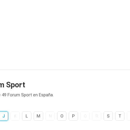
m Sport
e 49 Forum Sport en España.
J
K
L
M
N
O
P
Q
R
S
T