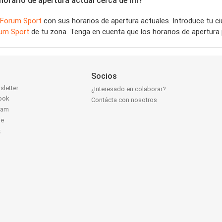
orario de apertura actual cerca de mí?
Forum Sport
con sus horarios de apertura actuales. Introduce tu 
um Sport
de tu zona. Tenga en cuenta que los horarios de apertura 
Socios
sletter
¿Interesado en colaborar?
ook
Contácta con nosotros
ram
be
k