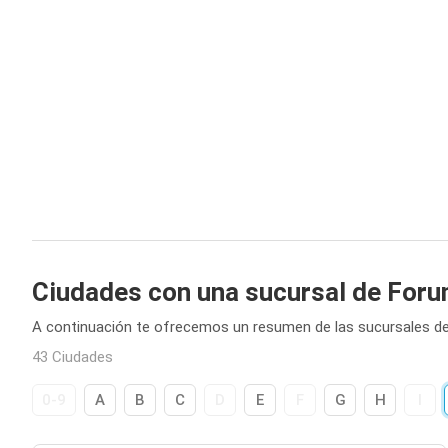
Ciudades con una sucursal de Foru
A continuación te ofrecemos un resumen de las sucursales d
43 Ciudades
0-9
A
B
C
D
E
F
G
H
I