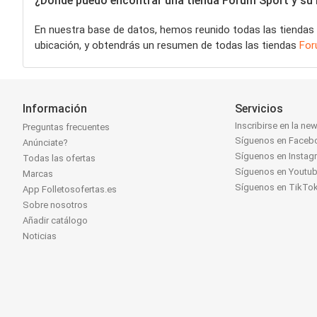
¿Dónde puedo encontrar una tienda Forum Sport y su h
En nuestra base de datos, hemos reunido todas las tiendas
ubicación, y obtendrás un resumen de todas las tiendas
For
Información
Servicios
Inscribirse en la new
Preguntas frecuentes
Síguenos en Faceb
Anúnciate?
Síguenos en Instag
Todas las ofertas
Síguenos en Youtu
Marcas
Síguenos en TikTo
App Folletosofertas.es
Sobre nosotros
Añadir catálogo
Noticias