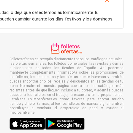
ciudad, o deja que detectemos automáticamente tu
pueden cambiar durante los días festivos y los domingos.
Folletosofertas.es recopila diariamente todos los catálogos actuales,
las ofertas semanales, los folletos comerciales, las revistas y demás
publicaciones de todas las tiendas de España. Así podemos
mantenerte completamente informado/a sobre las promociones de
los folletos, los descuentos y las ofertas que te interesan y también
puedes encontrar chollos, rebajas y descuentos en las tiendas de tu
zona. Normalmente nuestra página cuenta con los catálogos más
recientes antes de que lleguen incluso a tu correo, y además puedes
acceder a los folletos en el trabajo, la escuela o en la propia tienda.
Establece Folletosofertas.es como favorita para ahorrar mucho
tiempo y dinero. Es más, al leer los folletos de manera digital también
contribuyes a combatir el desperdicio de papel y ayudar al
medioambiente.