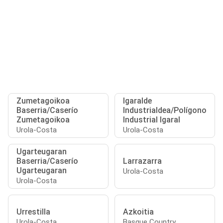
Zumetagoikoa
Igaralde
Baserria/Caserío
Industrialdea/Polígono
Zumetagoikoa
Industrial Igaral
Urola-Costa
Urola-Costa
Ugarteugaran
Baserria/Caserío
Larrazarra
Ugarteugaran
Urola-Costa
Urola-Costa
Urrestilla
Azkoitia
Urola-Costa
Basque Country