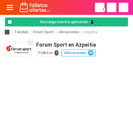
!
Descarga nuestra aplicación 📲
Tiendas
Forum Sport
Ubicaciones
Azpeitia
Forum Sport en Azpeitia
Folletos
1
Ubicaciones
49