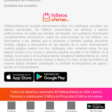
¿Interesado en colaborar?
Contácta con nosotros
Folletosofertas.es recopila diariamente todos los catálogos actuales, las
ofertas semanales, los folletos comerciales, las revistas y demás
publicaciones de todas las tiendas de España. Así podemos mantenerte
completamente informado/a sobre las promociones de los folletos, los
descuentos y las ofertas que te interesan y también puedes encontrar
chollos, rebajas y descuentos en las tiendas de tu zona. Normalmente
nuestra página cuenta con los catálogos más recientes antes de que
lleguen incluso a tu correo, y además puedes acceder a los folletos en el
trabajo, la escuela o en la propia tienda. Establece Folletosofertas.es como
favorita para ahorrar mucho tiempo y dinero. Es más, al leer los folletos de
manera digital también contribuyes a combatir el desperdicio de papel y
ayudar al medioambiente.
Todos los derechos reservados © Folletosofertas.es 2026 |
Aviso
|
Términos y condiciones
|
Política de Privacidad
|
Política de cookies
Ver en App
Folletos
Ofertas
Favoritos
Guardado