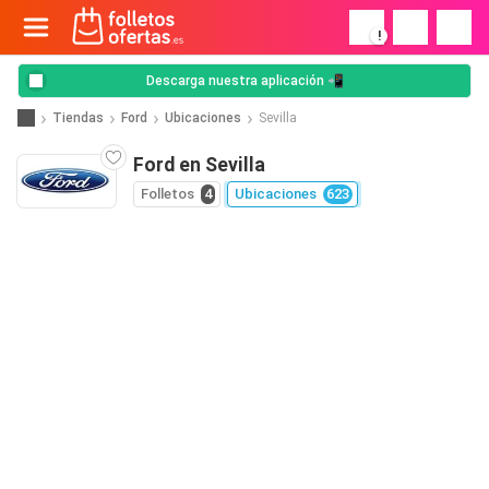
!
Descarga nuestra aplicación 📲
Tiendas
Ford
Ubicaciones
Sevilla
Ford en Sevilla
Folletos
4
Ubicaciones
623