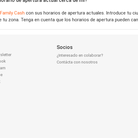
orario de apertura actual cerca de mí?
Family Cash
con sus horarios de apertura actuales. Introduce tu c
 tu zona. Tenga en cuenta que los horarios de apertura pueden cam
Socios
sletter
¿Interesado en colaborar?
ook
Contácta con nosotros
ram
be
k