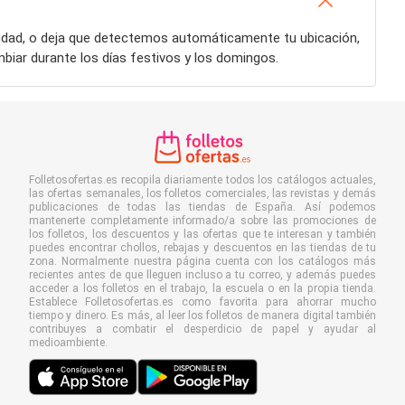
iudad, o deja que detectemos automáticamente tu ubicación,
biar durante los días festivos y los domingos.
Folletosofertas.es recopila diariamente todos los catálogos actuales,
las ofertas semanales, los folletos comerciales, las revistas y demás
publicaciones de todas las tiendas de España. Así podemos
mantenerte completamente informado/a sobre las promociones de
los folletos, los descuentos y las ofertas que te interesan y también
puedes encontrar chollos, rebajas y descuentos en las tiendas de tu
zona. Normalmente nuestra página cuenta con los catálogos más
recientes antes de que lleguen incluso a tu correo, y además puedes
acceder a los folletos en el trabajo, la escuela o en la propia tienda.
Establece Folletosofertas.es como favorita para ahorrar mucho
tiempo y dinero. Es más, al leer los folletos de manera digital también
contribuyes a combatir el desperdicio de papel y ayudar al
medioambiente.