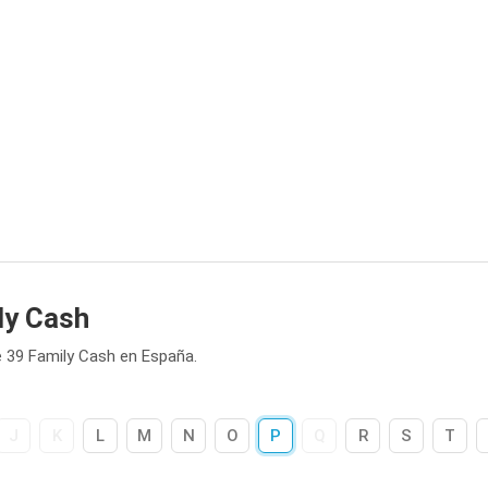
ly Cash
 39 Family Cash en España.
J
K
L
M
N
O
P
Q
R
S
T