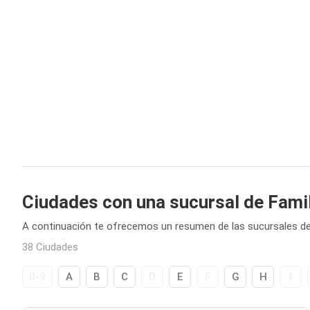
Ciudades con una sucursal de Fami
A continuación te ofrecemos un resumen de las sucursales de
38 Ciudades
0-9
A
B
C
D
E
F
G
H
I