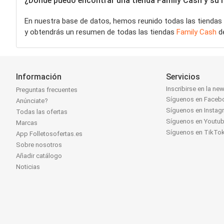
¿Dónde puedo encontrar una tienda Family Cash y su h
En nuestra base de datos, hemos reunido todas las tiendas
y obtendrás un resumen de todas las tiendas
Family Cash
de
Información
Servicios
Inscribirse en la new
Preguntas frecuentes
Síguenos en Faceb
Anúnciate?
Síguenos en Instag
Todas las ofertas
Síguenos en Youtu
Marcas
Síguenos en TikTo
App Folletosofertas.es
Sobre nosotros
Añadir catálogo
Noticias