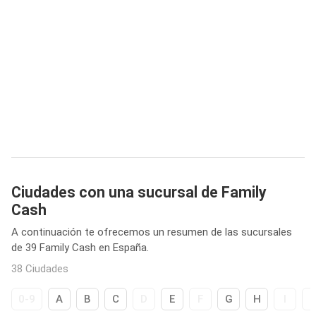
Ciudades con una sucursal de Family
Cash
A continuación te ofrecemos un resumen de las sucursales
de 39 Family Cash en España.
38 Ciudades
0-9
A
B
C
D
E
F
G
H
I