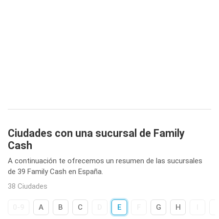
Ciudades con una sucursal de Family
Cash
A continuación te ofrecemos un resumen de las sucursales
de 39 Family Cash en España.
38 Ciudades
0-9
A
B
C
D
E
F
G
H
I